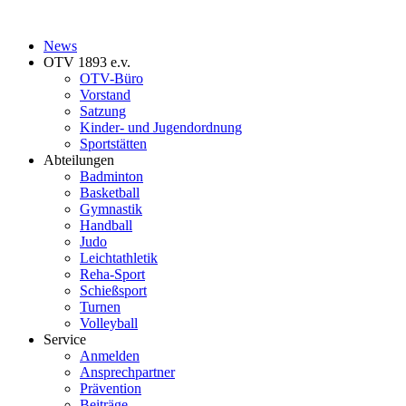
News
OTV 1893 e.v.
OTV-Büro
Vorstand
Satzung
Kinder- und Jugendordnung
Sportstätten
Abteilungen
Badminton
Basketball
Gymnastik
Handball
Judo
Leichtathletik
Reha-Sport
Schießsport
Turnen
Volleyball
Service
Anmelden
Ansprechpartner
Prävention
Beiträge