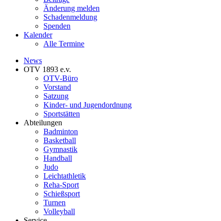
Änderung melden
Schadenmeldung
Spenden
Kalender
Alle Termine
News
OTV 1893 e.v.
OTV-Büro
Vorstand
Satzung
Kinder- und Jugendordnung
Sportstätten
Abteilungen
Badminton
Basketball
Gymnastik
Handball
Judo
Leichtathletik
Reha-Sport
Schießsport
Turnen
Volleyball
Service