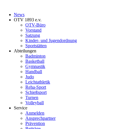
News
OTV 1893 e.v.
OTV-Büro
Vorstand
Satzung
Kinder- und Jugendordnung
Sportstätten
Abteilungen
Badminton
Basketball
Gymnastik
Handball
Judo
Leichtathletik
Reha-Sport
Schießsport
Turnen
Volleyball
Service
Anmelden
Ansprechpartner
Prävention
Beiträge