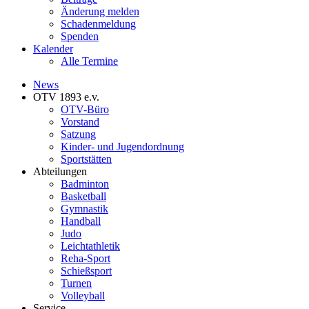
Änderung melden
Schadenmeldung
Spenden
Kalender
Alle Termine
News
OTV 1893 e.v.
OTV-Büro
Vorstand
Satzung
Kinder- und Jugendordnung
Sportstätten
Abteilungen
Badminton
Basketball
Gymnastik
Handball
Judo
Leichtathletik
Reha-Sport
Schießsport
Turnen
Volleyball
Service