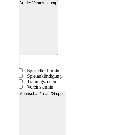
Filter
Art der Veranstaltung
:
schließen
Filter
öffnen
Filter
schließen
Filter
Art der
entfernen
Veranstaltung
Filter
SpeziellerTermin
schließen
Spielankündigung
Trainingszeiten
Vereinstermin
Mannschaft/Team/Gruppe
: