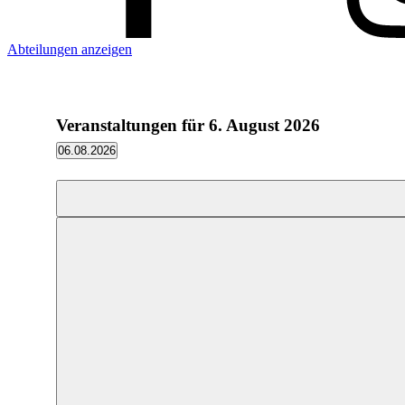
Abteilungen anzeigen
Veranstaltungen für 6. August 2026
06.08.2026
Datum
wählen.
Filter
Das
Ändern
der
Formular-
Eingabefelder
wird
die
Liste
der
Veranstaltungen
mit
den
gefilterten
Ergebnissen