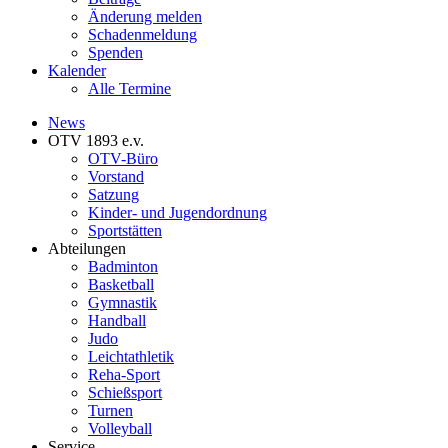
Änderung melden
Schadenmeldung
Spenden
Kalender
Alle Termine
News
OTV 1893 e.v.
OTV-Büro
Vorstand
Satzung
Kinder- und Jugendordnung
Sportstätten
Abteilungen
Badminton
Basketball
Gymnastik
Handball
Judo
Leichtathletik
Reha-Sport
Schießsport
Turnen
Volleyball
Service