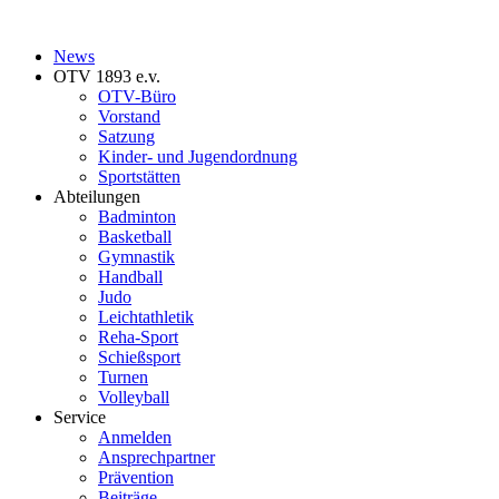
News
OTV 1893 e.v.
OTV-Büro
Vorstand
Satzung
Kinder- und Jugendordnung
Sportstätten
Abteilungen
Badminton
Basketball
Gymnastik
Handball
Judo
Leichtathletik
Reha-Sport
Schießsport
Turnen
Volleyball
Service
Anmelden
Ansprechpartner
Prävention
Beiträge