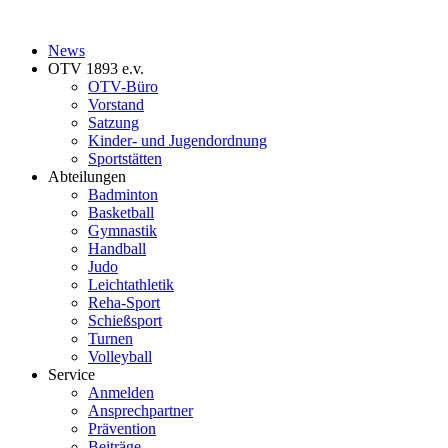
News
OTV 1893 e.v.
OTV-Büro
Vorstand
Satzung
Kinder- und Jugendordnung
Sportstätten
Abteilungen
Badminton
Basketball
Gymnastik
Handball
Judo
Leichtathletik
Reha-Sport
Schießsport
Turnen
Volleyball
Service
Anmelden
Ansprechpartner
Prävention
Beiträge