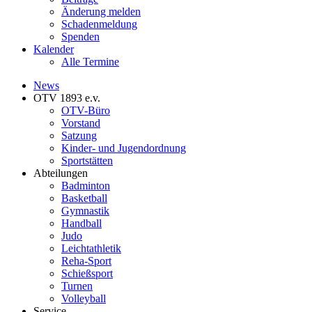
Änderung melden
Schadenmeldung
Spenden
Kalender
Alle Termine
News
OTV 1893 e.v.
OTV-Büro
Vorstand
Satzung
Kinder- und Jugendordnung
Sportstätten
Abteilungen
Badminton
Basketball
Gymnastik
Handball
Judo
Leichtathletik
Reha-Sport
Schießsport
Turnen
Volleyball
Service