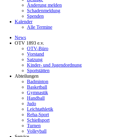
Änderung melden
Schadenmeldung
Spenden
Kalender
Alle Termine
News
OTV 1893 e.v.
OTV-Büro
Vorstand
Satzung
Kinder- und Jugendordnung
Sportstätten
Abteilungen
Badminton
Basketball
Gymnastik
Handball
Judo
Leichtathletik
Reha-Sport
Schießsport
Turnen
Volleyball
Service