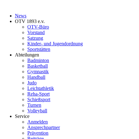
News
OTV 1893 e.v.
OTV-Büro
Vorstand
Satzung
Kinder- und Jugendordnung
Sportstätten
Abteilungen
Badminton
Basketball
Gymnastik
Handball
Judo
Leichtathletik
Reha-Sport
Schießsport
Turnen
Volleyball
Service
Anmelden
Ansprechpartner
Prävention
Beiträge