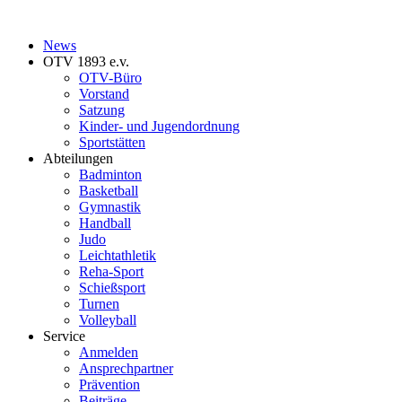
News
OTV 1893 e.v.
OTV-Büro
Vorstand
Satzung
Kinder- und Jugendordnung
Sportstätten
Abteilungen
Badminton
Basketball
Gymnastik
Handball
Judo
Leichtathletik
Reha-Sport
Schießsport
Turnen
Volleyball
Service
Anmelden
Ansprechpartner
Prävention
Beiträge