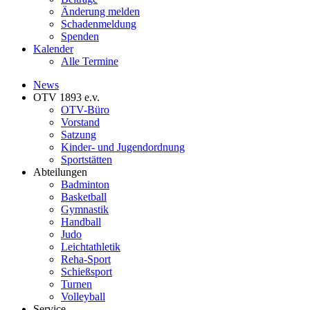
Änderung melden
Schadenmeldung
Spenden
Kalender
Alle Termine
News
OTV 1893 e.v.
OTV-Büro
Vorstand
Satzung
Kinder- und Jugendordnung
Sportstätten
Abteilungen
Badminton
Basketball
Gymnastik
Handball
Judo
Leichtathletik
Reha-Sport
Schießsport
Turnen
Volleyball
Service