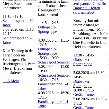
Trainingsstätte kann
Meyes-Braukmann
/entspannter Geist für
aktuell abweichen.
kontaktieren.
Damen u. Herren
Übungsleiterin
(Kursangebot)
kontaktieren!
11:10
-
12:10
Seniorensport ab 70
Kursangebot mit
11:15
-
12:15
Jahre
festen Anfangs-u.
Orthopädie-
3.08.2026 um 11:10
-
Endterminen. - Mit
Sportgruppe
12:10
Zuzahlung. - Auch für
Seniorensport ab 70
Gäste. Für Kursdetails
4.08.2026 um 11:15
-
Jahre
bitte Kursleiterin Ulla
12:15
Held kontaktieren.
Orthopädie-
Kein Training in den
Sportgruppe
Ferien oder an
13:30
-
14:45
15:00
-
19:00
Feiertagen. Für
Diabetiker-
Schießsport Senioren
Rückfragen ÜL Petra
Sportgruppe
4.08.2026 um 15:00
-
Meyer-Braukmann
19:00
kontaktieren.
5.08.2026 um 13:30
-
Schießsport Senioren
14:45
16:30
-
17:15
+ 15 Mehr
Diabetiker-
Familiengruppe 1-4
Sportgruppe
Jahre
16:00
-
17:15
4.08.2026 um 16:30
-
Geräte-Turnen
17:15
5.08.2026 um 16:00
-
Familiengruppe 1-4
17:15
Jahre
Geräte-Turnen