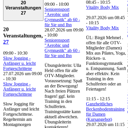
08:45
-
10:15
20
09:00
-
10:00
Vitality Body Mix
Veranstaltungen
Seniorensport
27
"Aerobic und
29.07.2026 um 08:45
Gymnastik" ab 60 -
-
10:15
für Sie und Ihn
Vitality Body Mix
20
28.07.2026 um 09:00
-
10:00
Veranstaltungen,
ÜL: Birgit Mehmel .
Seniorensport
27
offen für alle OTV-
"Aerobic und
Mitglieder (Damen)
Gymnastik" ab 60 -
09:00
-
10:30
Mix aus Pilates, Yoga,
für Sie und Ihn
Slow Jogging -
Rücken- u.
Anfänger u. leicht
Funktionsgymnastik
Übungsleiterin: Ulla
Fortgeschrittene
u. Entspannung. Sanft
Held offen für alle
27.07.2026 um 09:00
aber effektiv. Kein
OTV-Mitglieder.
-
10:30
Training in den
Voraussetzung: Spaß
Slow Jogging -
Schulferien oder an
an der Bewegung!
Anfänger u. leicht
Feiertagen!
Nach freien Plätzen
Fortgeschrittene
fragen! ggf. kein
11:15
-
12:15
Training in den
Slow Jogging für
Ganzheitliches
Schulferien.
Anfänger und leicht
Beckenbodentraining
Trainingsstätte kann
Fortgeschrittene.
für Damen
aktuell abweichen.
Regeltermin am
(Kursangebot)
Übungsleiterin
Montagmorgen
29.07.2026 um 11:15
kontaktieren!