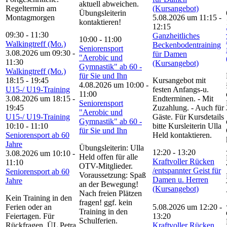
aktuell abweichen.
Regeltermin am
(Kursangebot)
Übungsleiterin
Montagmorgen
5.08.2026 um 11:15
-
kontaktieren!
12:15
09:30
-
11:30
Ganzheitliches
10:00
-
11:00
Walkingtreff (Mo.)
Beckenbodentraining
Seniorensport
3.08.2026 um 09:30
-
für Damen
"Aerobic und
11:30
(Kursangebot)
Gymnastik" ab 60 -
Walkingtreff (Mo.)
für Sie und Ihn
18:15
-
19:45
Kursangebot mit
4.08.2026 um 10:00
-
U15-/ U19-Training
festen Anfangs-u.
11:00
3.08.2026 um 18:15
-
Endterminen. - Mit
Seniorensport
19:45
Zuzahlung. - Auch für
"Aerobic und
U15-/ U19-Training
Gäste. Für Kursdetails
Gymnastik" ab 60 -
10:10
-
11:10
bitte Kursleiterin Ulla
für Sie und Ihn
Seniorensport ab 60
Held kontaktieren.
Jahre
Übungsleiterin: Ulla
12:20
-
13:20
3.08.2026 um 10:10
-
Held offen für alle
Kraftvoller Rücken
11:10
OTV-Mitglieder.
/entspannter Geist für
Seniorensport ab 60
Voraussetzung: Spaß
Damen u. Herren
Jahre
an der Bewegung!
(Kursangebot)
Nach freien Plätzen
Kein Training in den
fragen! ggf. kein
Ferien oder an
5.08.2026 um 12:20
-
Training in den
Feiertagen. Für
13:20
Schulferien.
Rückfragen ÜL Petra
Kraftvoller Rücken