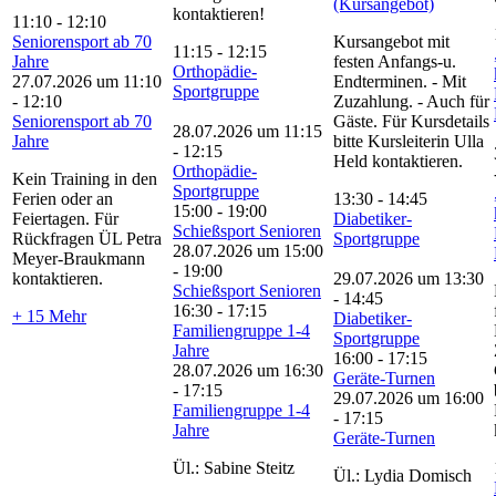
(Kursangebot)
kontaktieren!
11:10
-
12:10
Seniorensport ab 70
Kursangebot mit
11:15
-
12:15
Jahre
festen Anfangs-u.
Orthopädie-
27.07.2026 um 11:10
Endterminen. - Mit
Sportgruppe
-
12:10
Zuzahlung. - Auch für
Seniorensport ab 70
Gäste. Für Kursdetails
28.07.2026 um 11:15
Jahre
bitte Kursleiterin Ulla
-
12:15
Held kontaktieren.
Orthopädie-
Kein Training in den
Sportgruppe
Ferien oder an
13:30
-
14:45
15:00
-
19:00
Feiertagen. Für
Diabetiker-
Schießsport Senioren
Rückfragen ÜL Petra
Sportgruppe
28.07.2026 um 15:00
Meyer-Braukmann
-
19:00
kontaktieren.
29.07.2026 um 13:30
Schießsport Senioren
-
14:45
16:30
-
17:15
+ 15 Mehr
Diabetiker-
Familiengruppe 1-4
Sportgruppe
Jahre
16:00
-
17:15
28.07.2026 um 16:30
Geräte-Turnen
-
17:15
29.07.2026 um 16:00
Familiengruppe 1-4
-
17:15
Jahre
Geräte-Turnen
Ül.: Sabine Steitz
Ül.: Lydia Domisch