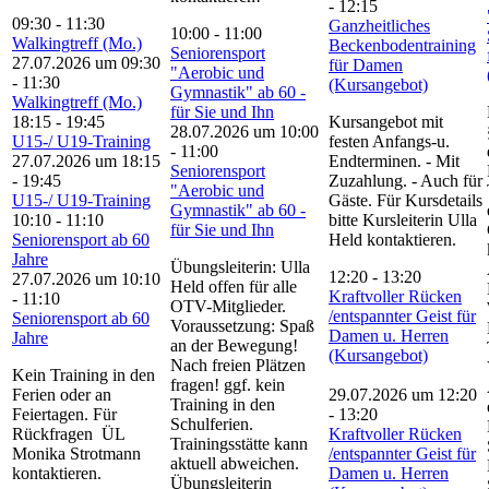
-
12:15
09:30
-
11:30
Ganzheitliches
10:00
-
11:00
Walkingtreff (Mo.)
Beckenbodentraining
Seniorensport
27.07.2026 um 09:30
für Damen
"Aerobic und
-
11:30
(Kursangebot)
Gymnastik" ab 60 -
Walkingtreff (Mo.)
für Sie und Ihn
18:15
-
19:45
Kursangebot mit
28.07.2026 um 10:00
U15-/ U19-Training
festen Anfangs-u.
-
11:00
27.07.2026 um 18:15
Endterminen. - Mit
Seniorensport
-
19:45
Zuzahlung. - Auch für
"Aerobic und
U15-/ U19-Training
Gäste. Für Kursdetails
Gymnastik" ab 60 -
10:10
-
11:10
bitte Kursleiterin Ulla
für Sie und Ihn
Seniorensport ab 60
Held kontaktieren.
Jahre
Übungsleiterin: Ulla
12:20
-
13:20
27.07.2026 um 10:10
Held offen für alle
Kraftvoller Rücken
-
11:10
OTV-Mitglieder.
/entspannter Geist für
Seniorensport ab 60
Voraussetzung: Spaß
Damen u. Herren
Jahre
an der Bewegung!
(Kursangebot)
Nach freien Plätzen
Kein Training in den
fragen! ggf. kein
Ferien oder an
29.07.2026 um 12:20
Training in den
Feiertagen. Für
-
13:20
Schulferien.
Rückfragen ÜL
Kraftvoller Rücken
Trainingsstätte kann
Monika Strotmann
/entspannter Geist für
aktuell abweichen.
kontaktieren.
Damen u. Herren
Übungsleiterin