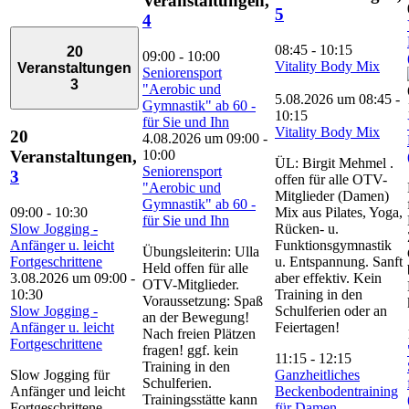
Veranstaltungen,
5
4
08:45
-
10:15
20
09:00
-
10:00
Vitality Body Mix
Veranstaltungen
Seniorensport
3
"Aerobic und
5.08.2026 um 08:45
-
Gymnastik" ab 60 -
10:15
für Sie und Ihn
Vitality Body Mix
20
4.08.2026 um 09:00
-
10:00
Veranstaltungen,
ÜL: Birgit Mehmel .
Seniorensport
3
offen für alle OTV-
"Aerobic und
Mitglieder (Damen)
Gymnastik" ab 60 -
09:00
-
10:30
Mix aus Pilates, Yoga,
für Sie und Ihn
Slow Jogging -
Rücken- u.
Anfänger u. leicht
Funktionsgymnastik
Übungsleiterin: Ulla
Fortgeschrittene
u. Entspannung. Sanft
Held offen für alle
3.08.2026 um 09:00
-
aber effektiv. Kein
OTV-Mitglieder.
10:30
Training in den
Voraussetzung: Spaß
Slow Jogging -
Schulferien oder an
an der Bewegung!
Anfänger u. leicht
Feiertagen!
Nach freien Plätzen
Fortgeschrittene
fragen! ggf. kein
11:15
-
12:15
Training in den
Slow Jogging für
Ganzheitliches
Schulferien.
Anfänger und leicht
Beckenbodentraining
Trainingsstätte kann
Fortgeschrittene.
für Damen