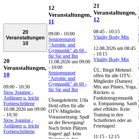
21
12
Veranstaltungen,
Veranstaltungen,
12
11
08:45
-
10:15
20
09:00
-
10:00
Vitality Body Mix
Veranstaltungen
Seniorensport
10
"Aerobic und
12.08.2026 um 08:45
Gymnastik" ab 60 -
-
10:15
für Sie und Ihn
Vitality Body Mix
20
11.08.2026 um 09:00
-
10:00
Veranstaltungen,
ÜL: Birgit Mehmel .
Seniorensport
10
offen für alle OTV-
"Aerobic und
Mitglieder (Damen)
Gymnastik" ab 60 -
09:00
-
10:30
Mix aus Pilates, Yoga,
für Sie und Ihn
Slow Jogging -
Rücken- u.
Anfänger u. leicht
Funktionsgymnastik
Übungsleiterin: Ulla
Fortgeschrittene
u. Entspannung. Sanft
Held offen für alle
10.08.2026 um 09:00
aber effektiv. Kein
OTV-Mitglieder.
-
10:30
Training in den
Voraussetzung: Spaß
Slow Jogging -
Schulferien oder an
an der Bewegung!
Anfänger u. leicht
Feiertagen!
Nach freien Plätzen
Fortgeschrittene
fragen! ggf. kein
11:15
-
12:15