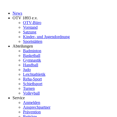
News
OTV 1893 e.v.
OTV-Büro
Vorstand
Satzung
Kinder- und Jugendordnung
Sportstätten
Abteilungen
Badminton
Basketball
Gymnastik
Handball
Judo
Leichtathletik
Reha-Sport
Schießsport
Turnen
Volleyball
Service
Anmelden
Ansprechpartner
Prävention
Beiträge