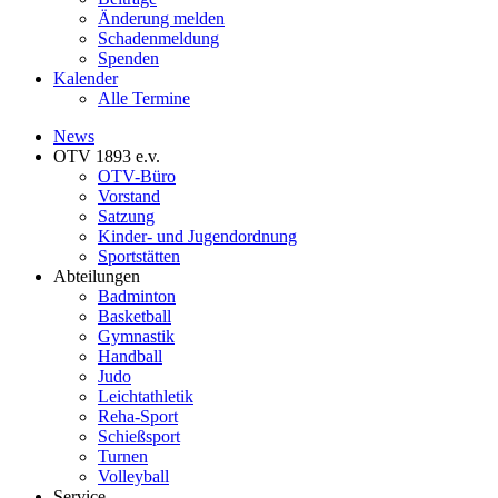
Änderung melden
Schadenmeldung
Spenden
Kalender
Alle Termine
News
OTV 1893 e.v.
OTV-Büro
Vorstand
Satzung
Kinder- und Jugendordnung
Sportstätten
Abteilungen
Badminton
Basketball
Gymnastik
Handball
Judo
Leichtathletik
Reha-Sport
Schießsport
Turnen
Volleyball
Service