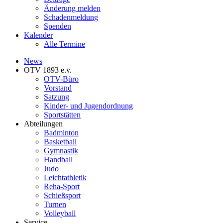
Änderung melden
Schadenmeldung
Spenden
Kalender
Alle Termine
News
OTV 1893 e.v.
OTV-Büro
Vorstand
Satzung
Kinder- und Jugendordnung
Sportstätten
Abteilungen
Badminton
Basketball
Gymnastik
Handball
Judo
Leichtathletik
Reha-Sport
Schießsport
Turnen
Volleyball
Service