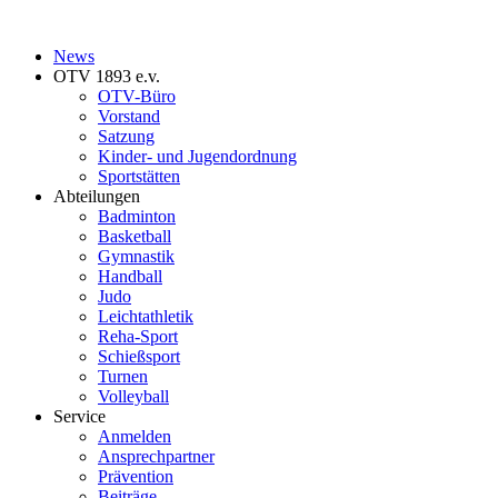
News
OTV 1893 e.v.
OTV-Büro
Vorstand
Satzung
Kinder- und Jugendordnung
Sportstätten
Abteilungen
Badminton
Basketball
Gymnastik
Handball
Judo
Leichtathletik
Reha-Sport
Schießsport
Turnen
Volleyball
Service
Anmelden
Ansprechpartner
Prävention
Beiträge