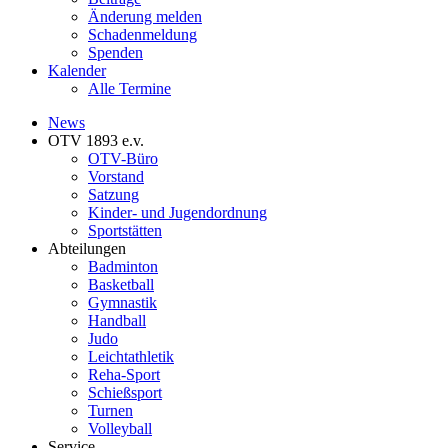
Änderung melden
Schadenmeldung
Spenden
Kalender
Alle Termine
News
OTV 1893 e.v.
OTV-Büro
Vorstand
Satzung
Kinder- und Jugendordnung
Sportstätten
Abteilungen
Badminton
Basketball
Gymnastik
Handball
Judo
Leichtathletik
Reha-Sport
Schießsport
Turnen
Volleyball
Service