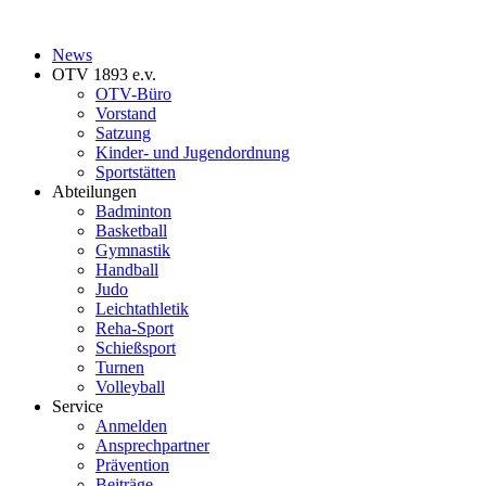
News
OTV 1893 e.v.
OTV-Büro
Vorstand
Satzung
Kinder- und Jugendordnung
Sportstätten
Abteilungen
Badminton
Basketball
Gymnastik
Handball
Judo
Leichtathletik
Reha-Sport
Schießsport
Turnen
Volleyball
Service
Anmelden
Ansprechpartner
Prävention
Beiträge