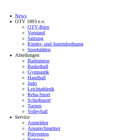
News
OTV 1893 e.v.
OTV-Büro
Vorstand
Satzung
Kinder- und Jugendordnung
Sportstätten
Abteilungen
Badminton
Basketball
Gymnastik
Handball
Judo
Leichtathletik
Reha-Sport
Schießsport
Turnen
Volleyball
Service
Anmelden
Ansprechpartner
Prävention
Beiträge