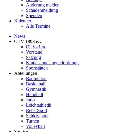
Änderung melden
Schadenmeldung
Spenden
Kalender
Alle Termine
News
OTV 1893 e.v.
OTV-Büro
Vorstand
Satzung
Kinder- und Jugendordnung
Sportstätten
Abteilungen
Badminton
Basketball
Gymnastik
Handball
Judo
Leichtathletik
Reha-Sport
Schießsport
Turnen
Volleyball
Service