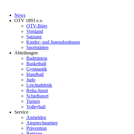
News
OTV 1893 e.v.
OTV-Büro
Vorstand
Satzung
Kinder- und Jugendordnung
Sportstätten
Abteilungen
Badminton
Basketball
Gymnastik
Handball
Judo
Leichtathletik
Reha-Sport
Schießsport
Turnen
Volleyball
Service
Anmelden
Ansprechpartner
Prävention
Beiträge