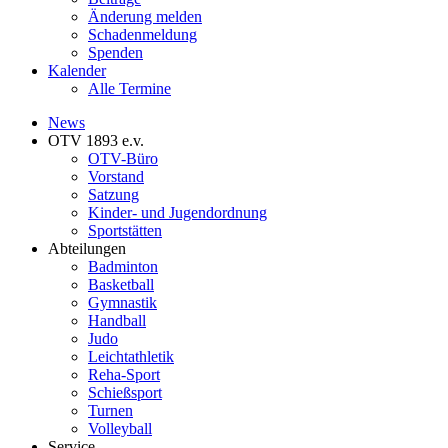
Änderung melden
Schadenmeldung
Spenden
Kalender
Alle Termine
News
OTV 1893 e.v.
OTV-Büro
Vorstand
Satzung
Kinder- und Jugendordnung
Sportstätten
Abteilungen
Badminton
Basketball
Gymnastik
Handball
Judo
Leichtathletik
Reha-Sport
Schießsport
Turnen
Volleyball
Service