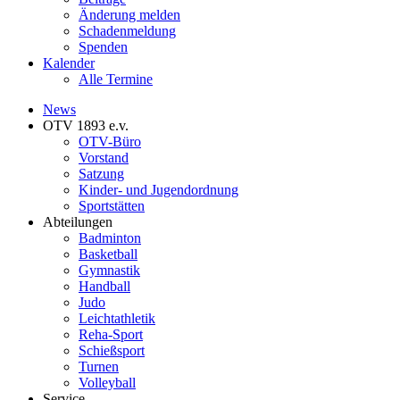
Änderung melden
Schadenmeldung
Spenden
Kalender
Alle Termine
News
OTV 1893 e.v.
OTV-Büro
Vorstand
Satzung
Kinder- und Jugendordnung
Sportstätten
Abteilungen
Badminton
Basketball
Gymnastik
Handball
Judo
Leichtathletik
Reha-Sport
Schießsport
Turnen
Volleyball
Service