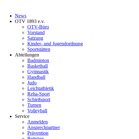
News
OTV 1893 e.v.
OTV-Büro
Vorstand
Satzung
Kinder- und Jugendordnung
Sportstätten
Abteilungen
Badminton
Basketball
Gymnastik
Handball
Judo
Leichtathletik
Reha-Sport
Schießsport
Turnen
Volleyball
Service
Anmelden
Ansprechpartner
Prävention
Beiträge