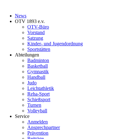
News
OTV 1893 e.v.
OTV-Büro
Vorstand
Satzung
Kinder- und Jugendordnung
Sportstätten
Abteilungen
Badminton
Basketball
Gymnastik
Handball
Judo
Leichtathletik
Reha-Sport
Schießsport
Turnen
Volleyball
Service
Anmelden
Ansprechpartner
Prävention
Beiträge