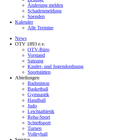
Änderung melden
Schadenmeldung
Spenden
Kalender
Alle Termine
News
OTV 1893 e.v.
OTV-Büro
Vorstand
Satzung
Kinder- und Jugendordnung
Sportstätten
Abteilungen
Badminton
Basketball
Gymnastik
Handball
Judo
Leichtathletik
Reha-Sport
Schießsport
Turnen
Volleyball
Service