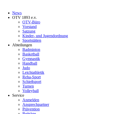
News
OTV 1893 e.v.
OTV-Büro
Vorstand
Satzung
Kinder- und Jugendordnung
Sportstätten
Abteilungen
Badminton
Basketball
Gymnastik
Handball
Judo
Leichtathletik
Reha-Sport
Schießsport
Turnen
Volleyball
Service
Anmelden
Ansprechpartner
Prävention
Beiträge