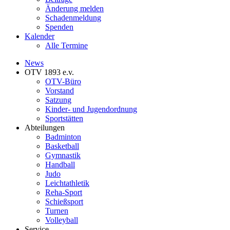
Änderung melden
Schadenmeldung
Spenden
Kalender
Alle Termine
News
OTV 1893 e.v.
OTV-Büro
Vorstand
Satzung
Kinder- und Jugendordnung
Sportstätten
Abteilungen
Badminton
Basketball
Gymnastik
Handball
Judo
Leichtathletik
Reha-Sport
Schießsport
Turnen
Volleyball
Service