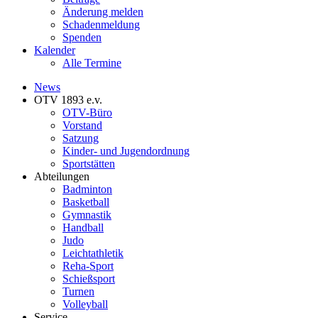
Änderung melden
Schadenmeldung
Spenden
Kalender
Alle Termine
News
OTV 1893 e.v.
OTV-Büro
Vorstand
Satzung
Kinder- und Jugendordnung
Sportstätten
Abteilungen
Badminton
Basketball
Gymnastik
Handball
Judo
Leichtathletik
Reha-Sport
Schießsport
Turnen
Volleyball
Service