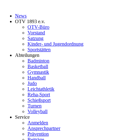
News
OTV 1893 e.v.
OTV-Büro
Vorstand
Satzung
Kinder- und Jugendordnung
Sportstätten
Abteilungen
Badminton
Basketball
Gymnastik
Handball
Judo
Leichtathletik
Reha-Sport
Schießsport
Turnen
Volleyball
Service
Anmelden
Ansprechpartner
Prävention
Beiträge