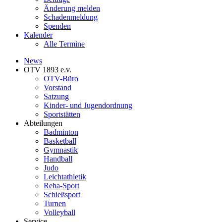
Änderung melden
Schadenmeldung
Spenden
Kalender
Alle Termine
News
OTV 1893 e.v.
OTV-Büro
Vorstand
Satzung
Kinder- und Jugendordnung
Sportstätten
Abteilungen
Badminton
Basketball
Gymnastik
Handball
Judo
Leichtathletik
Reha-Sport
Schießsport
Turnen
Volleyball
Service