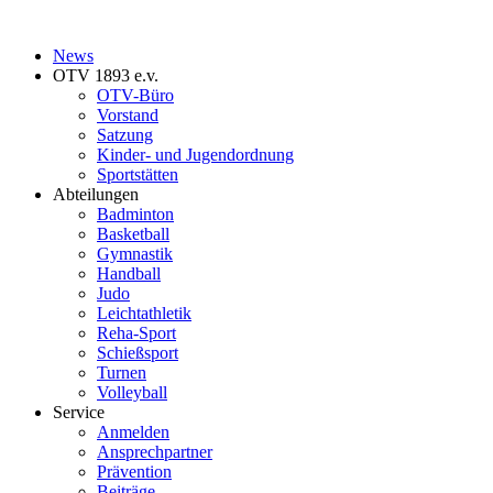
News
OTV 1893 e.v.
OTV-Büro
Vorstand
Satzung
Kinder- und Jugendordnung
Sportstätten
Abteilungen
Badminton
Basketball
Gymnastik
Handball
Judo
Leichtathletik
Reha-Sport
Schießsport
Turnen
Volleyball
Service
Anmelden
Ansprechpartner
Prävention
Beiträge