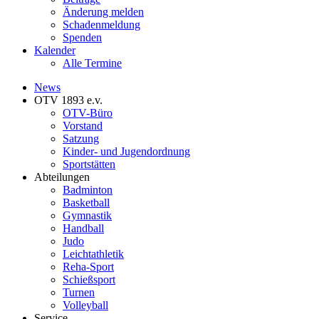
Änderung melden
Schadenmeldung
Spenden
Kalender
Alle Termine
News
OTV 1893 e.v.
OTV-Büro
Vorstand
Satzung
Kinder- und Jugendordnung
Sportstätten
Abteilungen
Badminton
Basketball
Gymnastik
Handball
Judo
Leichtathletik
Reha-Sport
Schießsport
Turnen
Volleyball
Service