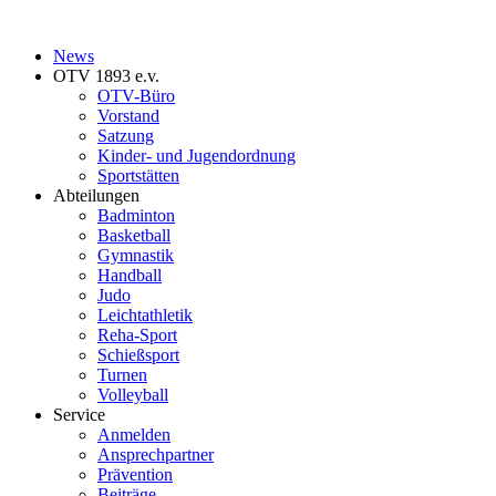
News
OTV 1893 e.v.
OTV-Büro
Vorstand
Satzung
Kinder- und Jugendordnung
Sportstätten
Abteilungen
Badminton
Basketball
Gymnastik
Handball
Judo
Leichtathletik
Reha-Sport
Schießsport
Turnen
Volleyball
Service
Anmelden
Ansprechpartner
Prävention
Beiträge