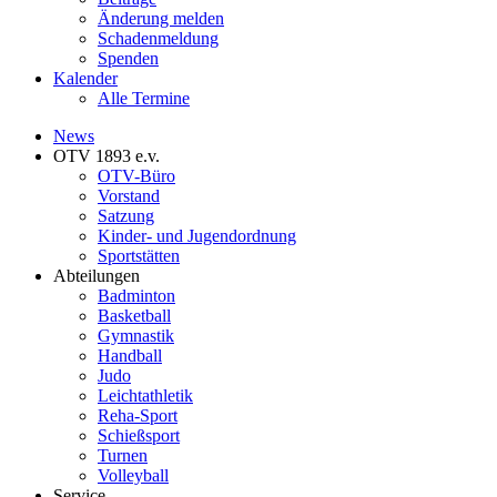
Änderung melden
Schadenmeldung
Spenden
Kalender
Alle Termine
News
OTV 1893 e.v.
OTV-Büro
Vorstand
Satzung
Kinder- und Jugendordnung
Sportstätten
Abteilungen
Badminton
Basketball
Gymnastik
Handball
Judo
Leichtathletik
Reha-Sport
Schießsport
Turnen
Volleyball
Service