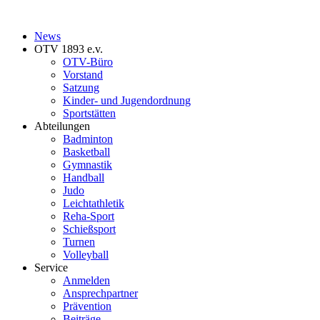
News
OTV 1893 e.v.
OTV-Büro
Vorstand
Satzung
Kinder- und Jugendordnung
Sportstätten
Abteilungen
Badminton
Basketball
Gymnastik
Handball
Judo
Leichtathletik
Reha-Sport
Schießsport
Turnen
Volleyball
Service
Anmelden
Ansprechpartner
Prävention
Beiträge