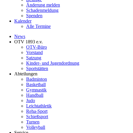
Änderung melden
Schadenmeldung
Spenden
Kalender
Alle Termine
News
OTV 1893 e.v.
OTV-Büro
Vorstand
Satzung
Kinder- und Jugendordnung
Sportstätten
Abteilungen
Badminton
Basketball
Gymnastik
Handball
Judo
Leichtathletik
Reha-Sport
Schießsport
Turnen
Volleyball
Service