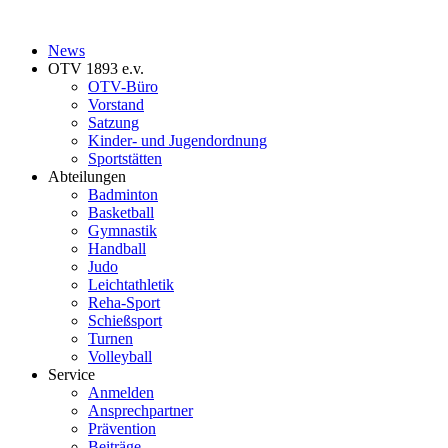
News
OTV 1893 e.v.
OTV-Büro
Vorstand
Satzung
Kinder- und Jugendordnung
Sportstätten
Abteilungen
Badminton
Basketball
Gymnastik
Handball
Judo
Leichtathletik
Reha-Sport
Schießsport
Turnen
Volleyball
Service
Anmelden
Ansprechpartner
Prävention
Beiträge