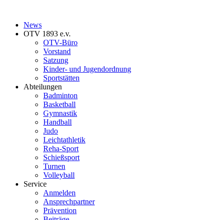
News
OTV 1893 e.v.
OTV-Büro
Vorstand
Satzung
Kinder- und Jugendordnung
Sportstätten
Abteilungen
Badminton
Basketball
Gymnastik
Handball
Judo
Leichtathletik
Reha-Sport
Schießsport
Turnen
Volleyball
Service
Anmelden
Ansprechpartner
Prävention
Beiträge