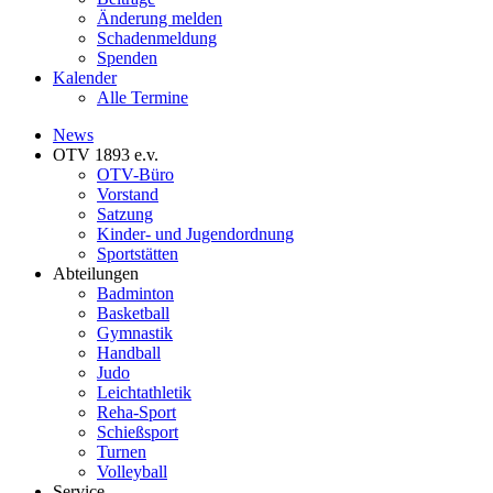
Änderung melden
Schadenmeldung
Spenden
Kalender
Alle Termine
News
OTV 1893 e.v.
OTV-Büro
Vorstand
Satzung
Kinder- und Jugendordnung
Sportstätten
Abteilungen
Badminton
Basketball
Gymnastik
Handball
Judo
Leichtathletik
Reha-Sport
Schießsport
Turnen
Volleyball
Service