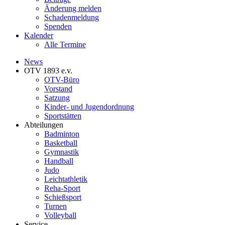
Änderung melden
Schadenmeldung
Spenden
Kalender
Alle Termine
News
OTV 1893 e.v.
OTV-Büro
Vorstand
Satzung
Kinder- und Jugendordnung
Sportstätten
Abteilungen
Badminton
Basketball
Gymnastik
Handball
Judo
Leichtathletik
Reha-Sport
Schießsport
Turnen
Volleyball
Service