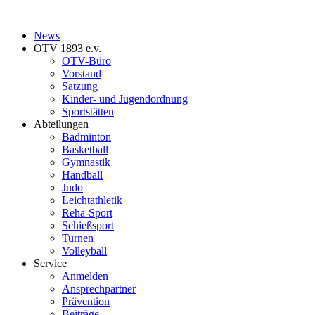
News
OTV 1893 e.v.
OTV-Büro
Vorstand
Satzung
Kinder- und Jugendordnung
Sportstätten
Abteilungen
Badminton
Basketball
Gymnastik
Handball
Judo
Leichtathletik
Reha-Sport
Schießsport
Turnen
Volleyball
Service
Anmelden
Ansprechpartner
Prävention
Beiträge