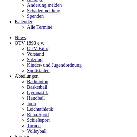
Änderung melden
Schadenmeldung
Spenden
Kalender
Alle Termine
News
OTV 1893 e.v.
OTV-Büro
Vorstand
Satzung
Kinder- und Jugendordnung
Sportstätten
Abteilungen
Badminton
Basketball
Gymnastik
Handball
Judo
Leichtathletik
Reha-Sport
Schießsport
Turnen
Volleyball
Service