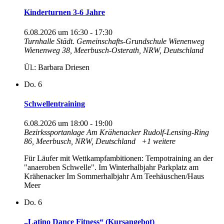
Kinderturnen 3-6 Jahre
6.08.2026 um 16:30
-
17:30
Turnhalle Städt. Gemeinschafts-Grundschule Wienenweg
Wienenweg 38, Meerbusch-Osterath, NRW, Deutschland
Ül.: Barbara Driesen
Do.
6
Schwellentraining
6.08.2026 um 18:00
-
19:00
Bezirkssportanlage Am Krähenacker
Rudolf-Lensing-Ring
86, Meerbusch, NRW, Deutschland
+1 weitere
Für Läufer mit Wettkampfambitionen: Tempotraining an der
"anaeroben Schwelle". Im Winterhalbjahr Parkplatz am
Krähenacker Im Sommerhalbjahr Am Teehäuschen/Haus
Meer
Do.
6
„Latino Dance Fitness“ (Kursangebot)