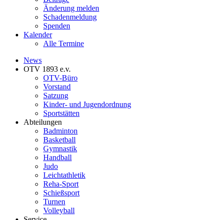
Änderung melden
Schadenmeldung
Spenden
Kalender
Alle Termine
News
OTV 1893 e.v.
OTV-Büro
Vorstand
Satzung
Kinder- und Jugendordnung
Sportstätten
Abteilungen
Badminton
Basketball
Gymnastik
Handball
Judo
Leichtathletik
Reha-Sport
Schießsport
Turnen
Volleyball
Service