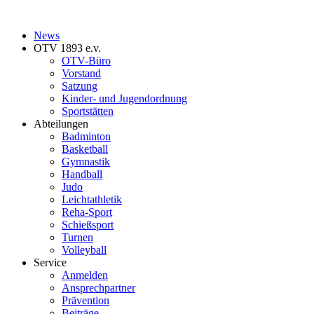
News
OTV 1893 e.v.
OTV-Büro
Vorstand
Satzung
Kinder- und Jugendordnung
Sportstätten
Abteilungen
Badminton
Basketball
Gymnastik
Handball
Judo
Leichtathletik
Reha-Sport
Schießsport
Turnen
Volleyball
Service
Anmelden
Ansprechpartner
Prävention
Beiträge