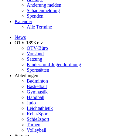
Änderung melden
Schadenmeldung
Spenden
Kalender
Alle Termine
News
OTV 1893 e.v.
OTV-Büro
Vorstand
Satzung
Kinder- und Jugendordnung
Sportstätten
Abteilungen
Badminton
Basketball
Gymnastik
Handball
Judo
Leichtathletik
Reha-Sport
Schießsport
Turnen
Volleyball
Service