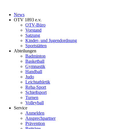
News
OTV 1893 e.v.
OTV-Büro
Vorstand
Satzung
Kinder- und Jugendordnung
Sportstätten
Abteilungen
Badminton
Basketball
Gymnastik
Handball
Judo
Leichtathletik
Reha-Sport
Schießsport
Turnen
Volleyball
Service
Anmelden
Ansprechpartner
Prävention
Beiträge