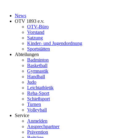
News
OTV 1893 e.v.
OTV-Büro
Vorstand
Satzung
Kinder- und Jugendordnung
Sportstätten
Abteilungen
Badminton
Basketball
Gymnastik
Handball
Judo
Leichtathletik
Reha-Sport
Schießsport
Turnen
Volleyball
Service
Anmelden
Ansprechpartner
Prävention
Beiträge