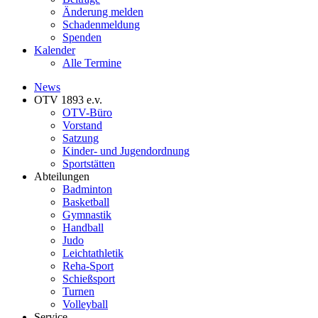
Änderung melden
Schadenmeldung
Spenden
Kalender
Alle Termine
News
OTV 1893 e.v.
OTV-Büro
Vorstand
Satzung
Kinder- und Jugendordnung
Sportstätten
Abteilungen
Badminton
Basketball
Gymnastik
Handball
Judo
Leichtathletik
Reha-Sport
Schießsport
Turnen
Volleyball
Service