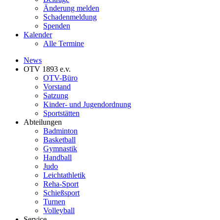
Änderung melden
Schadenmeldung
Spenden
Kalender
Alle Termine
News
OTV 1893 e.v.
OTV-Büro
Vorstand
Satzung
Kinder- und Jugendordnung
Sportstätten
Abteilungen
Badminton
Basketball
Gymnastik
Handball
Judo
Leichtathletik
Reha-Sport
Schießsport
Turnen
Volleyball
Service