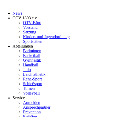
News
OTV 1893 e.v.
OTV-Büro
Vorstand
Satzung
Kinder- und Jugendordnung
Sportstätten
Abteilungen
Badminton
Basketball
Gymnastik
Handball
Judo
Leichtathletik
Reha-Sport
Schießsport
Turnen
Volleyball
Service
Anmelden
Ansprechpartner
Prävention
Beiträge