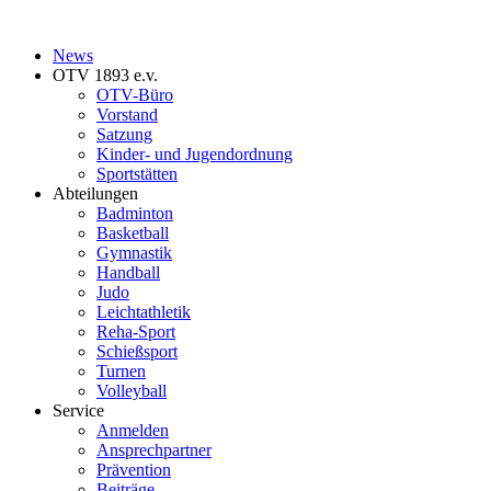
News
OTV 1893 e.v.
OTV-Büro
Vorstand
Satzung
Kinder- und Jugendordnung
Sportstätten
Abteilungen
Badminton
Basketball
Gymnastik
Handball
Judo
Leichtathletik
Reha-Sport
Schießsport
Turnen
Volleyball
Service
Anmelden
Ansprechpartner
Prävention
Beiträge