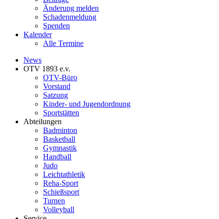
Änderung melden
Schadenmeldung
Spenden
Kalender
Alle Termine
News
OTV 1893 e.v.
OTV-Büro
Vorstand
Satzung
Kinder- und Jugendordnung
Sportstätten
Abteilungen
Badminton
Basketball
Gymnastik
Handball
Judo
Leichtathletik
Reha-Sport
Schießsport
Turnen
Volleyball
Service