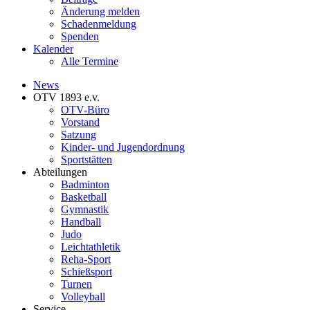
Änderung melden
Schadenmeldung
Spenden
Kalender
Alle Termine
News
OTV 1893 e.v.
OTV-Büro
Vorstand
Satzung
Kinder- und Jugendordnung
Sportstätten
Abteilungen
Badminton
Basketball
Gymnastik
Handball
Judo
Leichtathletik
Reha-Sport
Schießsport
Turnen
Volleyball
Service