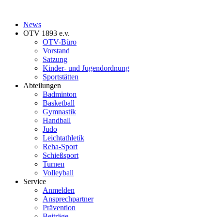
News
OTV 1893 e.v.
OTV-Büro
Vorstand
Satzung
Kinder- und Jugendordnung
Sportstätten
Abteilungen
Badminton
Basketball
Gymnastik
Handball
Judo
Leichtathletik
Reha-Sport
Schießsport
Turnen
Volleyball
Service
Anmelden
Ansprechpartner
Prävention
Beiträge