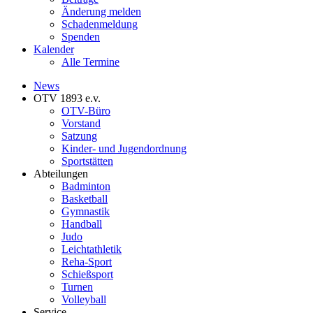
Änderung melden
Schadenmeldung
Spenden
Kalender
Alle Termine
News
OTV 1893 e.v.
OTV-Büro
Vorstand
Satzung
Kinder- und Jugendordnung
Sportstätten
Abteilungen
Badminton
Basketball
Gymnastik
Handball
Judo
Leichtathletik
Reha-Sport
Schießsport
Turnen
Volleyball
Service