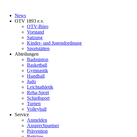
News
OTV 1893 e.v.
OTV-Büro
Vorstand
Satzung
Kinder- und Jugendordnung
Sportstätten
Abteilungen
Badminton
Basketball
Gymnastik
Handball
Judo
Leichtathletik
Reha-Sport
Schießsport
Turnen
Volleyball
Service
Anmelden
Ansprechpartner
Prävention
Beiträge