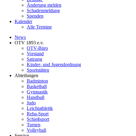
Änderung melden
Schadenmeldung
Spenden
Kalender
Alle Termine
News
OTV 1893 e.v.
OTV-Büro
Vorstand
Satzung
Kinder- und Jugendordnung
Sportstätten
Abteilungen
Badminton
Basketball
Gymnastik
Handball
Judo
Leichtathletik
Reha-Sport
Schießsport
Turnen
Volleyball
Service