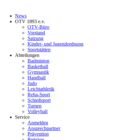
News
OTV 1893 e.v.
OTV-Büro
Vorstand
Satzung
Kinder- und Jugendordnung
Sportstätten
Abteilungen
Badminton
Basketball
Gymnastik
Handball
Judo
Leichtathletik
Reha-Sport
Schießsport
Turnen
Volleyball
Service
Anmelden
Ansprechpartner
Prävention
Beiträge