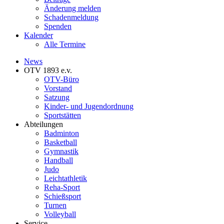
Änderung melden
Schadenmeldung
Spenden
Kalender
Alle Termine
News
OTV 1893 e.v.
OTV-Büro
Vorstand
Satzung
Kinder- und Jugendordnung
Sportstätten
Abteilungen
Badminton
Basketball
Gymnastik
Handball
Judo
Leichtathletik
Reha-Sport
Schießsport
Turnen
Volleyball
Service