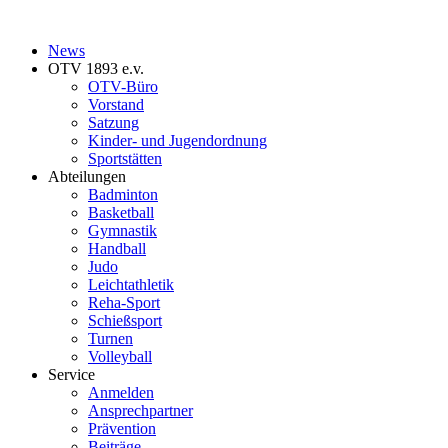
News
OTV 1893 e.v.
OTV-Büro
Vorstand
Satzung
Kinder- und Jugendordnung
Sportstätten
Abteilungen
Badminton
Basketball
Gymnastik
Handball
Judo
Leichtathletik
Reha-Sport
Schießsport
Turnen
Volleyball
Service
Anmelden
Ansprechpartner
Prävention
Beiträge