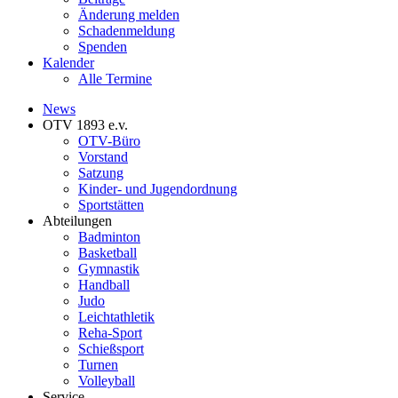
Änderung melden
Schadenmeldung
Spenden
Kalender
Alle Termine
News
OTV 1893 e.v.
OTV-Büro
Vorstand
Satzung
Kinder- und Jugendordnung
Sportstätten
Abteilungen
Badminton
Basketball
Gymnastik
Handball
Judo
Leichtathletik
Reha-Sport
Schießsport
Turnen
Volleyball
Service