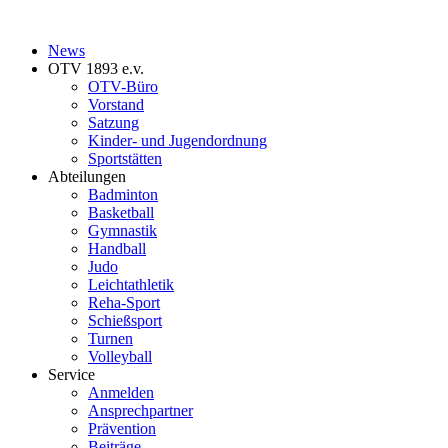
News
OTV 1893 e.v.
OTV-Büro
Vorstand
Satzung
Kinder- und Jugendordnung
Sportstätten
Abteilungen
Badminton
Basketball
Gymnastik
Handball
Judo
Leichtathletik
Reha-Sport
Schießsport
Turnen
Volleyball
Service
Anmelden
Ansprechpartner
Prävention
Beiträge