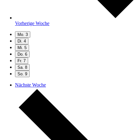
Vorherige Woche
Mo.
3
Di.
4
Mi.
5
Do.
6
Fr.
7
Sa.
8
So.
9
Nächste Woche