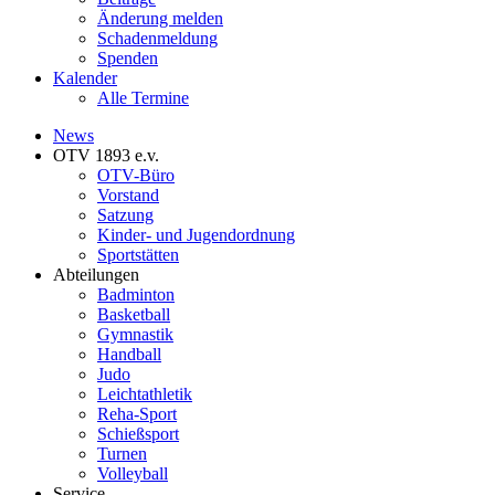
Änderung melden
Schadenmeldung
Spenden
Kalender
Alle Termine
News
OTV 1893 e.v.
OTV-Büro
Vorstand
Satzung
Kinder- und Jugendordnung
Sportstätten
Abteilungen
Badminton
Basketball
Gymnastik
Handball
Judo
Leichtathletik
Reha-Sport
Schießsport
Turnen
Volleyball
Service