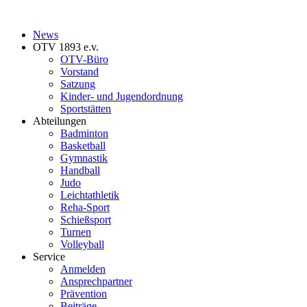
News
OTV 1893 e.v.
OTV-Büro
Vorstand
Satzung
Kinder- und Jugendordnung
Sportstätten
Abteilungen
Badminton
Basketball
Gymnastik
Handball
Judo
Leichtathletik
Reha-Sport
Schießsport
Turnen
Volleyball
Service
Anmelden
Ansprechpartner
Prävention
Beiträge