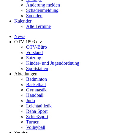
Änderung melden
Schadenmeldung
Spenden
Kalender
Alle Termine
News
OTV 1893 e.v.
OTV-Büro
Vorstand
Satzung
Kinder- und Jugendordnung
Sportstätten
Abteilungen
Badminton
Basketball
Gymnastik
Handball
Judo
Leichtathletik
Reha-Sport
Schießsport
Turnen
Volleyball
Service