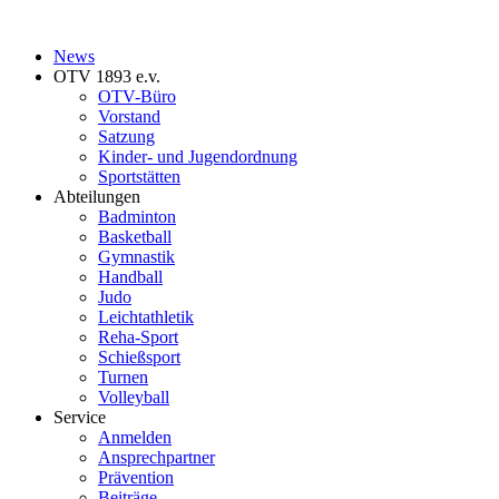
News
OTV 1893 e.v.
OTV-Büro
Vorstand
Satzung
Kinder- und Jugendordnung
Sportstätten
Abteilungen
Badminton
Basketball
Gymnastik
Handball
Judo
Leichtathletik
Reha-Sport
Schießsport
Turnen
Volleyball
Service
Anmelden
Ansprechpartner
Prävention
Beiträge