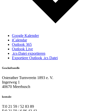
Google Kalender
iCalendar
Outlook 365
Outlook Live
.ics-Datei exportieren
Exportiere Outlook .ics Datei
Geschäftsstelle
Osterather Turnverein 1893 e. V.
Ingerweg 1
40670 Meerbusch
kontakt
T:
0 21 59 / 52 83 89
F:
0 21 59 / 6 96 43 43