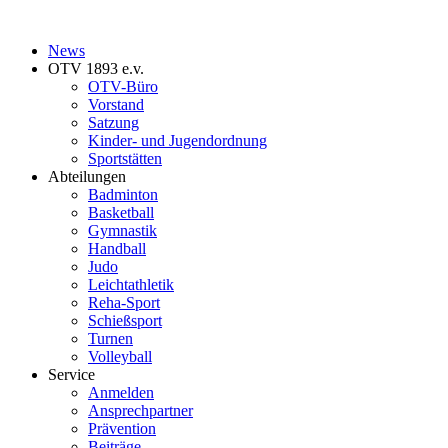
News
OTV 1893 e.v.
OTV-Büro
Vorstand
Satzung
Kinder- und Jugendordnung
Sportstätten
Abteilungen
Badminton
Basketball
Gymnastik
Handball
Judo
Leichtathletik
Reha-Sport
Schießsport
Turnen
Volleyball
Service
Anmelden
Ansprechpartner
Prävention
Beiträge