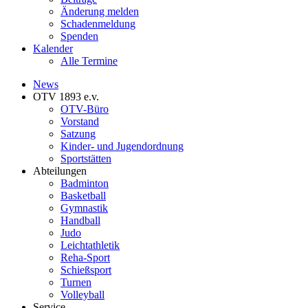
Änderung melden
Schadenmeldung
Spenden
Kalender
Alle Termine
News
OTV 1893 e.v.
OTV-Büro
Vorstand
Satzung
Kinder- und Jugendordnung
Sportstätten
Abteilungen
Badminton
Basketball
Gymnastik
Handball
Judo
Leichtathletik
Reha-Sport
Schießsport
Turnen
Volleyball
Service