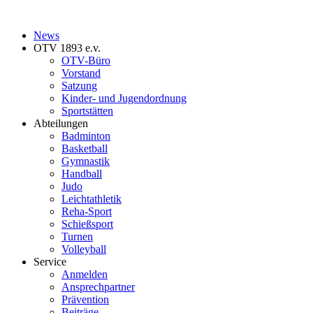
News
OTV 1893 e.v.
OTV-Büro
Vorstand
Satzung
Kinder- und Jugendordnung
Sportstätten
Abteilungen
Badminton
Basketball
Gymnastik
Handball
Judo
Leichtathletik
Reha-Sport
Schießsport
Turnen
Volleyball
Service
Anmelden
Ansprechpartner
Prävention
Beiträge