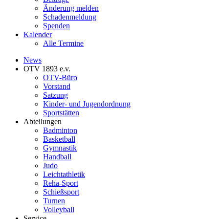
Änderung melden
Schadenmeldung
Spenden
Kalender
Alle Termine
News
OTV 1893 e.v.
OTV-Büro
Vorstand
Satzung
Kinder- und Jugendordnung
Sportstätten
Abteilungen
Badminton
Basketball
Gymnastik
Handball
Judo
Leichtathletik
Reha-Sport
Schießsport
Turnen
Volleyball
Service