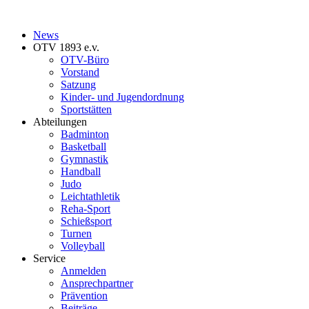
News
OTV 1893 e.v.
OTV-Büro
Vorstand
Satzung
Kinder- und Jugendordnung
Sportstätten
Abteilungen
Badminton
Basketball
Gymnastik
Handball
Judo
Leichtathletik
Reha-Sport
Schießsport
Turnen
Volleyball
Service
Anmelden
Ansprechpartner
Prävention
Beiträge