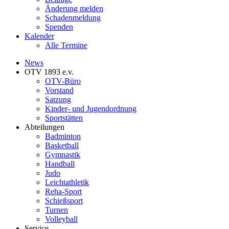
Änderung melden
Schadenmeldung
Spenden
Kalender
Alle Termine
News
OTV 1893 e.v.
OTV-Büro
Vorstand
Satzung
Kinder- und Jugendordnung
Sportstätten
Abteilungen
Badminton
Basketball
Gymnastik
Handball
Judo
Leichtathletik
Reha-Sport
Schießsport
Turnen
Volleyball
Service