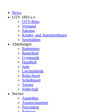
News
OTV 1893 e.v.
OTV-Büro
Vorstand
Satzung
Kinder- und Jugendordnung
Sportstätten
Abteilungen
Badminton
Basketball
Gymnastik
Handball
Judo
Leichtathletik
Reha-Sport
Schießsport
Turnen
Volleyball
Service
Anmelden
Ansprechpartner
Prävention
Beiträge