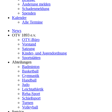
Änderung melden
Schadenmeldung
Spenden
Kalender
Alle Termine
News
OTV 1893 e.v.
OTV-Büro
Vorstand
Satzung
Kinder- und Jugendordnung
Sportstätten
Abteilungen
Badminton
Basketball
Gymnastik
Handball
Judo
Leichtathletik
Reha-Sport
Schießsport
Turnen
Volleyball
Service