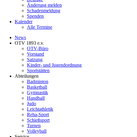
Änderung melden
Schadenmeldung
Spenden
Kalender
Alle Termine
News
OTV 1893 e.v.
OTV-Büro
Vorstand
Satzung
Kinder- und Jugendordnung
Sportstätten
Abteilungen
Badminton
Basketball
Gymnastik
Handball
Judo
Leichtathletik
Reha-Sport
Schießsport
Turnen
Volleyball
Service