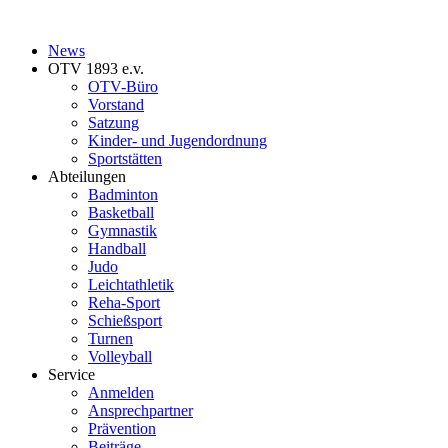
News
OTV 1893 e.v.
OTV-Büro
Vorstand
Satzung
Kinder- und Jugendordnung
Sportstätten
Abteilungen
Badminton
Basketball
Gymnastik
Handball
Judo
Leichtathletik
Reha-Sport
Schießsport
Turnen
Volleyball
Service
Anmelden
Ansprechpartner
Prävention
Beiträge