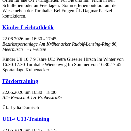
Offen für alle OTV-Mitglieder. Für Sie und Ihn. Nicht in den
Schulferien oder an Feiertagen. Sommerferien outdoor auf der
Wiese neben der Turnhalle. Bei Fragen ÜL Dagmar Paetzel
kontaktieren.
Kinder-Leichtathletik
22.06.2026 um 16:30
-
17:45
Bezirkssportanlage Am Krähenacker
Rudolf-Lensing-Ring 86,
Meerbusch
+1 weitere
Kinder U8-10 7-9 Jahre ÜL: Petra Gieseler-Hirsch Im Winter von
16:30-17:30 Turnhalle Wienenweg Im Sommer von 16:30-17:45
Sportanlage Krähenacker
Fördertraining
22.06.2026 um 16:30
-
18:00
Alte Realschul-TH Fröbelstraße
Ül.: Lydia Domisch
U11-/ U13-Training
22.06.2026 um 16:45
-
18:15