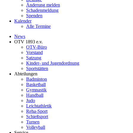
Änderung melden
Schadenmeldung
Spenden
Kalender
Alle Termine
News
OTV 1893 e.v.
OTV-Büro
Vorstand
Satzung
Kinder- und Jugendordnung
Sportstätten
Abteilungen
Badminton
Basketball
Gymnastik
Handball
Judo
Leichtathletik
Reha-Sport
Schießsport
Turnen
Volleyball
Service