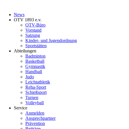
News
OTV 1893 e.v.
OTV-Büro
Vorstand
Satzung
Kinder- und Jugendordnung
Sportstätten
Abteilungen
Badminton
Basketball
Gymnastik
Handball
Judo
Leichtathletik
Reha-Sport
Schießsport
Turnen
Volleyball
Service
Anmelden
Ansprechpartner
Prävention
Beiträge