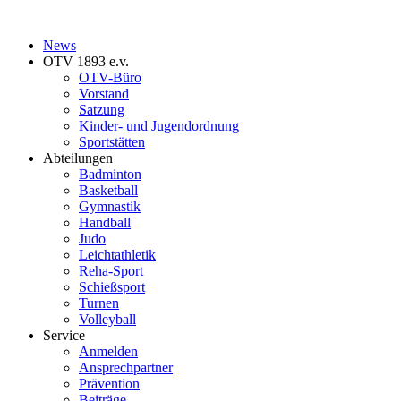
News
OTV 1893 e.v.
OTV-Büro
Vorstand
Satzung
Kinder- und Jugendordnung
Sportstätten
Abteilungen
Badminton
Basketball
Gymnastik
Handball
Judo
Leichtathletik
Reha-Sport
Schießsport
Turnen
Volleyball
Service
Anmelden
Ansprechpartner
Prävention
Beiträge