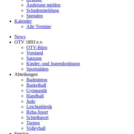
Änderung melden
Schadenmeldung
Spenden
Kalender
Alle Termine
News
OTV 1893 e.v.
OTV-Büro
Vorstand
Satzung
Kinder- und Jugendordnung
Sportstätten
Abteilungen
Badminton
Basketball
Gymnastik
Handball
Judo
Leichtathletik
Reha-Sport
Schießsport
Turnen
Volleyball
Service