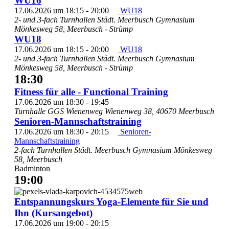
WU16
17.06.2026 um 18:15
-
20:00
WU18
2- und 3-fach Turnhallen Städt. Meerbusch Gymnasium
Mönkesweg 58, Meerbusch - Strümp
WU18
17.06.2026 um 18:15
-
20:00
WU18
2- und 3-fach Turnhallen Städt. Meerbusch Gymnasium
Mönkesweg 58, Meerbusch - Strümp
18:30
Fitness für alle - Functional Training
Fitness
17.06.2026 um 18:30
-
19:45
für
Turnhalle GGS Wienenweg
Wienenweg 38, 40670 Meerbusch
alle
Senioren-Mannschaftstraining
-
17.06.2026 um 18:30
-
20:15
Senioren-
Functional
Mannschaftstraining
Training
2-fach Turnhallen Städt. Meerbusch Gymnasium
Mönkesweg
58, Meerbusch
Badminton
19:00
Entspannungskurs Yoga-Elemente für Sie und
Ihn (Kursangebot)
17.06.2026 um 19:00
-
20:15