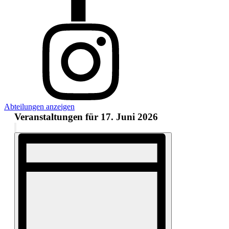
Abteilungen anzeigen
Veranstaltungen für 17. Juni 2026
Ansichten-
Filter
Veranstaltung
Navigation
verbergen
Ansichten-
Navigation