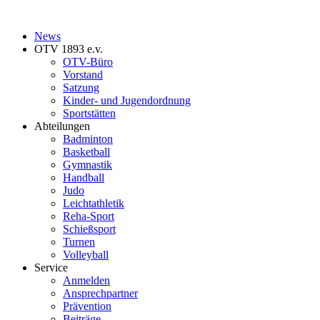
News
OTV 1893 e.v.
OTV-Büro
Vorstand
Satzung
Kinder- und Jugendordnung
Sportstätten
Abteilungen
Badminton
Basketball
Gymnastik
Handball
Judo
Leichtathletik
Reha-Sport
Schießsport
Turnen
Volleyball
Service
Anmelden
Ansprechpartner
Prävention
Beiträge