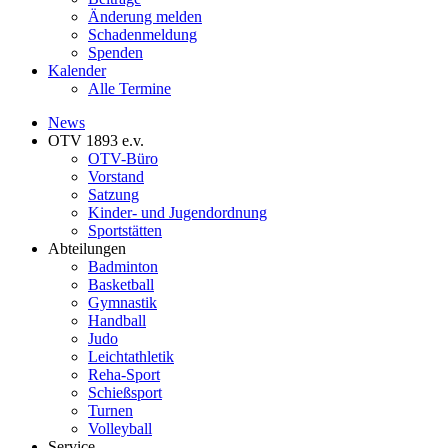
Änderung melden
Schadenmeldung
Spenden
Kalender
Alle Termine
News
OTV 1893 e.v.
OTV-Büro
Vorstand
Satzung
Kinder- und Jugendordnung
Sportstätten
Abteilungen
Badminton
Basketball
Gymnastik
Handball
Judo
Leichtathletik
Reha-Sport
Schießsport
Turnen
Volleyball
Service