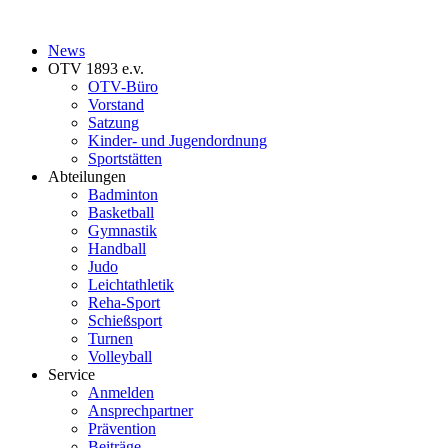
News
OTV 1893 e.v.
OTV-Büro
Vorstand
Satzung
Kinder- und Jugendordnung
Sportstätten
Abteilungen
Badminton
Basketball
Gymnastik
Handball
Judo
Leichtathletik
Reha-Sport
Schießsport
Turnen
Volleyball
Service
Anmelden
Ansprechpartner
Prävention
Beiträge