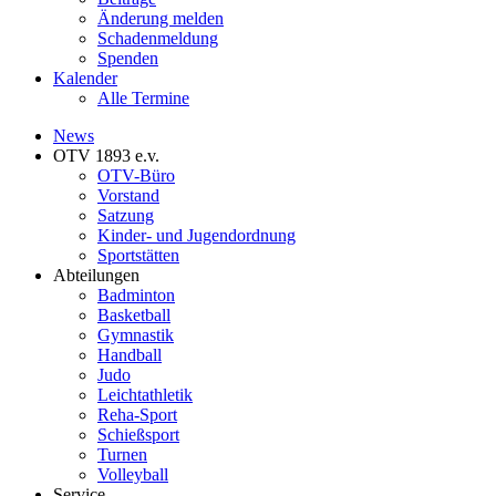
Änderung melden
Schadenmeldung
Spenden
Kalender
Alle Termine
News
OTV 1893 e.v.
OTV-Büro
Vorstand
Satzung
Kinder- und Jugendordnung
Sportstätten
Abteilungen
Badminton
Basketball
Gymnastik
Handball
Judo
Leichtathletik
Reha-Sport
Schießsport
Turnen
Volleyball
Service