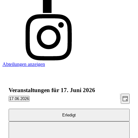
Abteilungen anzeigen
Veranstaltungen für 17. Juni 2026
Ansic
Vera
17.06.2026
Tag
Filter
Ansic
Datum
Navig
verbergen
wählen.
Navi
Filter
Das
Erledigt
Ändern
der
Formular-
Eingabefelder