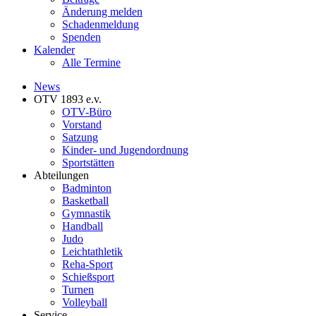
Änderung melden
Schadenmeldung
Spenden
Kalender
Alle Termine
News
OTV 1893 e.v.
OTV-Büro
Vorstand
Satzung
Kinder- und Jugendordnung
Sportstätten
Abteilungen
Badminton
Basketball
Gymnastik
Handball
Judo
Leichtathletik
Reha-Sport
Schießsport
Turnen
Volleyball
Service