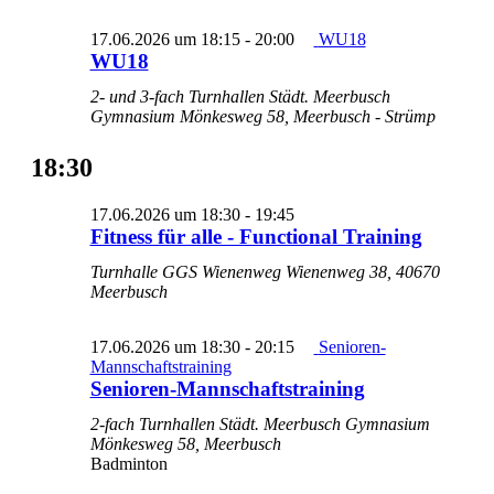
17.06.2026 um 18:15
-
20:00
WU18
WU18
2- und 3-fach Turnhallen Städt. Meerbusch
Gymnasium
Mönkesweg 58, Meerbusch - Strümp
18:30
Fitness
17.06.2026 um 18:30
-
19:45
für
Fitness für alle - Functional Training
alle
Turnhalle GGS Wienenweg
Wienenweg 38, 40670
-
Meerbusch
Functional
Training
17.06.2026 um 18:30
-
20:15
Senioren-
Mannschaftstraining
Senioren-Mannschaftstraining
2-fach Turnhallen Städt. Meerbusch Gymnasium
Mönkesweg 58, Meerbusch
Badminton