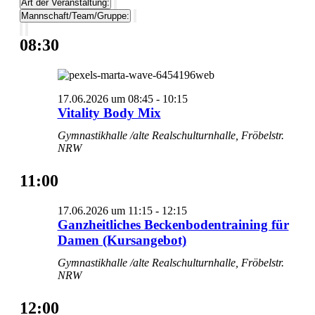
Art der Veranstaltung
:
entfernen
Filter
Mannschaft/Team/Gruppe
:
entfernen
Filter
entfernen
08:30
17.06.2026 um 08:45
-
10:15
Vitality Body Mix
Gymnastikhalle /alte Realschulturnhalle, Fröbelstr.
NRW
11:00
17.06.2026 um 11:15
-
12:15
Ganzheitliches Beckenbodentraining für
Damen (Kursangebot)
Gymnastikhalle /alte Realschulturnhalle, Fröbelstr.
NRW
12:00