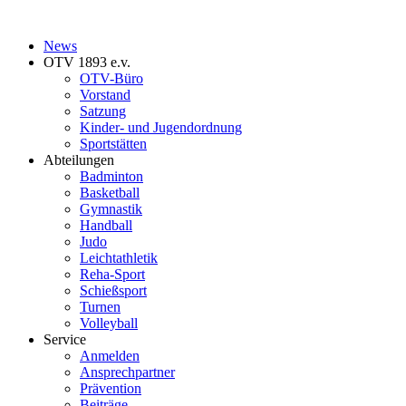
News
OTV 1893 e.v.
OTV-Büro
Vorstand
Satzung
Kinder- und Jugendordnung
Sportstätten
Abteilungen
Badminton
Basketball
Gymnastik
Handball
Judo
Leichtathletik
Reha-Sport
Schießsport
Turnen
Volleyball
Service
Anmelden
Ansprechpartner
Prävention
Beiträge