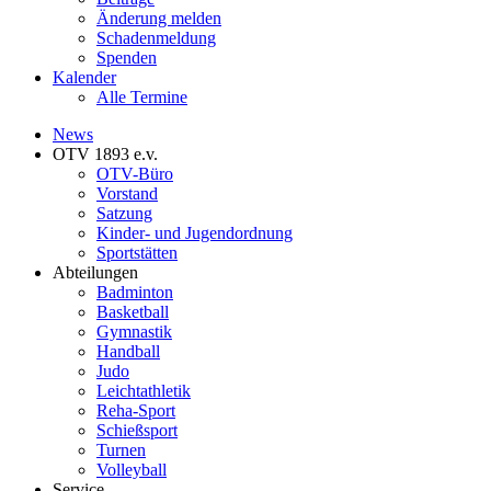
Änderung melden
Schadenmeldung
Spenden
Kalender
Alle Termine
News
OTV 1893 e.v.
OTV-Büro
Vorstand
Satzung
Kinder- und Jugendordnung
Sportstätten
Abteilungen
Badminton
Basketball
Gymnastik
Handball
Judo
Leichtathletik
Reha-Sport
Schießsport
Turnen
Volleyball
Service