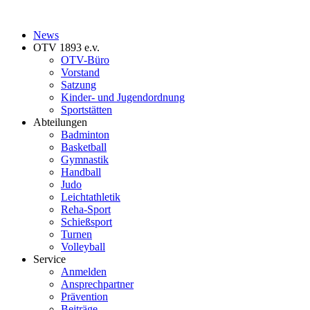
News
OTV 1893 e.v.
OTV-Büro
Vorstand
Satzung
Kinder- und Jugendordnung
Sportstätten
Abteilungen
Badminton
Basketball
Gymnastik
Handball
Judo
Leichtathletik
Reha-Sport
Schießsport
Turnen
Volleyball
Service
Anmelden
Ansprechpartner
Prävention
Beiträge