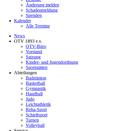
Änderung melden
Schadenmeldung
Spenden
Kalender
Alle Termine
News
OTV 1893 e.v.
OTV-Büro
Vorstand
Satzung
Kinder- und Jugendordnung
Sportstätten
Abteilungen
Badminton
Basketball
Gymnastik
Handball
Judo
Leichtathletik
Reha-Sport
Schießsport
Turnen
Volleyball
Service