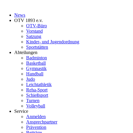
News
OTV 1893 e.v.
OTV-Büro
Vorstand
Satzung
Kinder- und Jugendordnung
Sportstätten
Abteilungen
Badminton
Basketball
Gymnastik
Handball
Judo
Leichtathletik
Reha-Sport
Schießsport
Turnen
Volleyball
Service
Anmelden
Ansprechpartner
Prävention
Beiträge