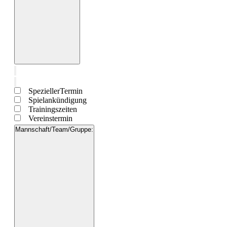
Filter
öffnen
Filter
schließen
Filter
Art der
entfernen
Veranstaltung
Filter
SpeziellerTermin
schließen
Spielankündigung
Trainingszeiten
Vereinstermin
Mannschaft/Team/Gruppe
:
Filter
öffnen