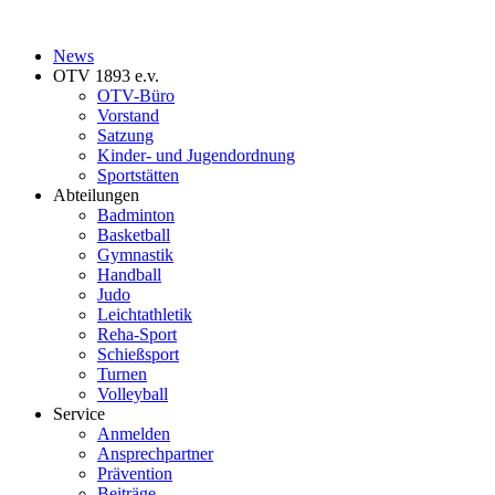
News
OTV 1893 e.v.
OTV-Büro
Vorstand
Satzung
Kinder- und Jugendordnung
Sportstätten
Abteilungen
Badminton
Basketball
Gymnastik
Handball
Judo
Leichtathletik
Reha-Sport
Schießsport
Turnen
Volleyball
Service
Anmelden
Ansprechpartner
Prävention
Beiträge