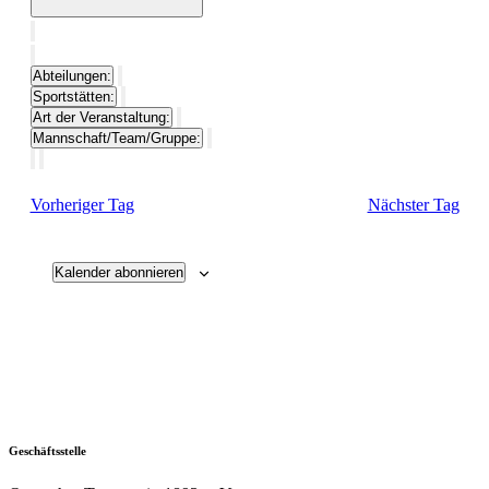
Filter
schließen
Filter
Mannschaft/Team/Gruppe
entfernen
Filter
Abteilungen
:
schließen
Filter
Sportstätten
:
entfernen
Filter
Art der Veranstaltung
:
entfernen
Filter
Mannschaft/Team/Gruppe
:
entfernen
Filter
entfernen
Vorheriger Tag
Nächster Tag
Kalender abonnieren
Geschäftsstelle