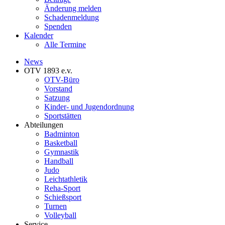
Änderung melden
Schadenmeldung
Spenden
Kalender
Alle Termine
News
OTV 1893 e.v.
OTV-Büro
Vorstand
Satzung
Kinder- und Jugendordnung
Sportstätten
Abteilungen
Badminton
Basketball
Gymnastik
Handball
Judo
Leichtathletik
Reha-Sport
Schießsport
Turnen
Volleyball
Service