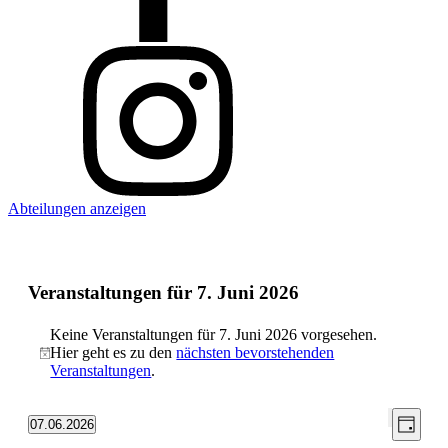
Abteilungen anzeigen
Veranstaltungen für 7. Juni 2026
Keine Veranstaltungen für 7. Juni 2026 vorgesehen.
Hier geht es zu den
nächsten bevorstehenden
Hinweis
Veranstaltungen
.
Ansic
Vera
07.06.2026
Tag
Filter
Ansic
Datum
Navig
verbergen