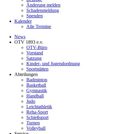
Änderung melden
Schadenmeldung
Spenden
Kalender
Alle Termine
News
OTV 1893 e.v.
OTV-Büro
Vorstand
Satzung
Kinder- und Jugendordnung
Sportstätten
Abteilungen
Badminton
Basketball
Gymnastik
Handball
Judo
Leichtathletik
Reha-Sport
Schießsport
Turnen
Volleyball
Service