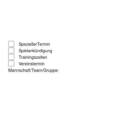
Filter
öffnen
Filter
Filter
Art der
schließen
entfernen
Filter
Veranstaltung
SpeziellerTermin
schließen
Spielankündigung
Trainingszeiten
Vereinstermin
Mannschaft/Team/Gruppe
:
Filter