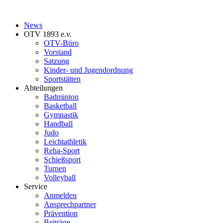
News
OTV 1893 e.v.
OTV-Büro
Vorstand
Satzung
Kinder- und Jugendordnung
Sportstätten
Abteilungen
Badminton
Basketball
Gymnastik
Handball
Judo
Leichtathletik
Reha-Sport
Schießsport
Turnen
Volleyball
Service
Anmelden
Ansprechpartner
Prävention
Beiträge