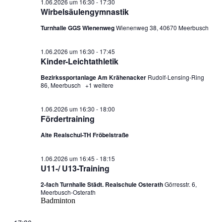
Wirbelsäulengymnastik
1.06.2026 um 16:30
-
17:30
Wirbelsäulengymnastik
Turnhalle GGS Wienenweg
Wienenweg 38, 40670 Meerbusch
1.06.2026 um 16:30
-
17:45
Kinder-Leichtathletik
Bezirkssportanlage Am Krähenacker
Rudolf-Lensing-Ring
86, Meerbusch
+1 weitere
1.06.2026 um 16:30
-
18:00
Fördertraining
Alte Realschul-TH Fröbelstraße
1.06.2026 um 16:45
-
18:15
U11-/ U13-Training
2-fach Turnhalle Städt. Realschule Osterath
Görresstr. 6,
Meerbusch-Osterath
Badminton