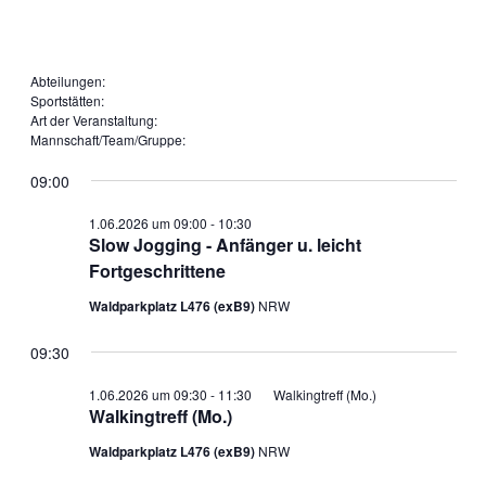
öffnen
Filter
Filter
Mannschaft/Team/Gruppe
schließen
entfernen
Filter
Abteilungen
:
Filter
Sportstätten
:
schließen
Filter
entfernen
Art der Veranstaltung
:
entfernen
Filter
Mannschaft/Team/Gruppe
:
entfernen
Filter
entfernen
09:00
1.06.2026 um 09:00
-
10:30
Slow Jogging - Anfänger u. leicht
Fortgeschrittene
Waldparkplatz L476 (exB9)
NRW
09:30
1.06.2026 um 09:30
-
11:30
Walkingtreff (Mo.)
Walkingtreff (Mo.)
Waldparkplatz L476 (exB9)
NRW