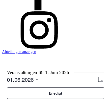
Abteilungen anzeigen
Veranstaltungen für 1. Juni 2026
01.06.2026
Ansic
Veran
Tag
Filter
Ansic
Navig
Datum
verbergen
Navig
Filter
Das
wählen.
Erledigt
Ändern
der
Formular-
Eingabefelder