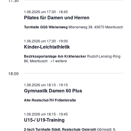
17:30
Pilates
1.06.2026 um 17:30
-
18:45
für
Pilates für Damen und Herren
Damen
und
Turnhalle GGS Wienenweg
Wienenweg 38, 40670 Meerbusch
Herren
1.06.2026 um 17:30
-
19:00
Kinder-Leichtathletik
Bezirkssportanlage Am Krähenacker
Rudolf-Lensing-Ring
86, Meerbusch
+1 weitere
18:00
1.06.2026 um 18:15
-
19:15
Gymnastik Damen 60 Plus
Alte Realschul-TH Fröbelstraße
1.06.2026 um 18:15
-
19:45
U15-/ U19-Training
2-fach Turnhalle Städt. Realschule Osterath
Görresstr. 6,