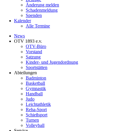
Änderung melden
Schadenmeldung
Spenden
Kalender
Alle Termine
News
OTV 1893 e.v.
OTV-Büro
Vorstand
Satzung
Kinder- und Jugendordnung
Sportstätten
Abteilungen
Badminton
Basketball
Gymnastik
Handball
Judo
Leichtathletik
Reha-Sport
Schießsport
Turnen
Volleyball
Service