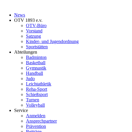
News
OTV 1893 e.v.
OTV-Büro
Vorstand
Satzung
Kinder- und Jugendordnung
Sportstätten
Abteilungen
Badminton
Basketball
Gymnastik
Handball
Judo
Leichtathletik
Reha-Sport
Schießsport
Turnen
Volleyball
Service
Anmelden
Ansprechpartner
Prävention
Beiträge