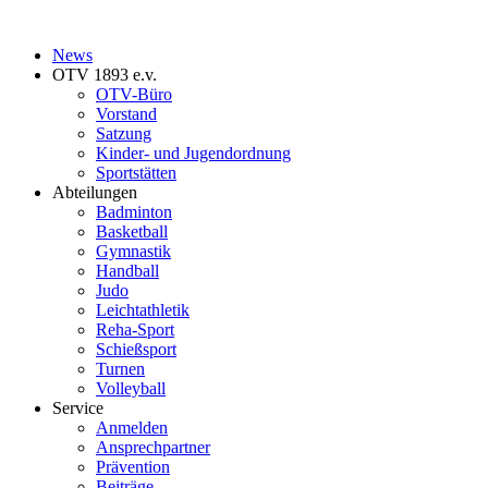
News
OTV 1893 e.v.
OTV-Büro
Vorstand
Satzung
Kinder- und Jugendordnung
Sportstätten
Abteilungen
Badminton
Basketball
Gymnastik
Handball
Judo
Leichtathletik
Reha-Sport
Schießsport
Turnen
Volleyball
Service
Anmelden
Ansprechpartner
Prävention
Beiträge