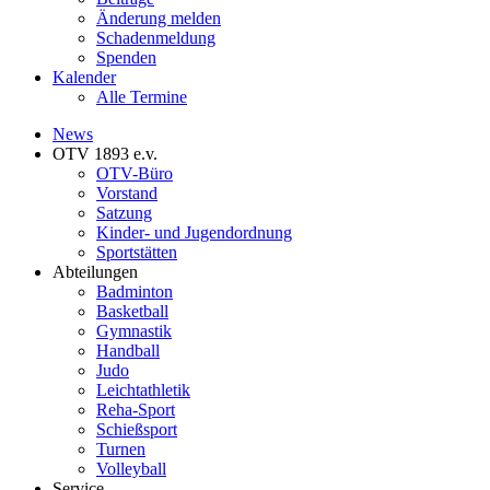
Änderung melden
Schadenmeldung
Spenden
Kalender
Alle Termine
News
OTV 1893 e.v.
OTV-Büro
Vorstand
Satzung
Kinder- und Jugendordnung
Sportstätten
Abteilungen
Badminton
Basketball
Gymnastik
Handball
Judo
Leichtathletik
Reha-Sport
Schießsport
Turnen
Volleyball
Service